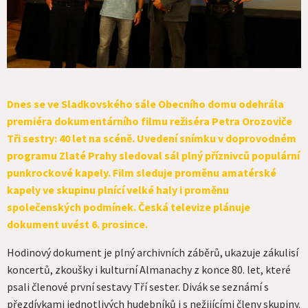
Dnes se ve Sladkovského sále Obecního domu odehrála
premiéra dokumentárního filmu režiséra Petra Orozoviče
Tři sestry: 40 let na scéně. Uvedení snímku v doprovodném
programu Zlaté Prahy sledoval sál plný příznivců populární
punkrockové kapely. Film sleduje proměnu amatérské
kapely ve skupinu plnící velké haly i proměnu
společenských podmínek. Česká televize plánuje
dokument uvést 6. prosince.
Hodinový dokument je plný archivních záběrů, ukazuje zákulisí
koncertů, zkoušky i kulturní Almanachy z konce 80. let, které
psali členové první sestavy Tří sester. Divák se seznámí s
přezdívkami jednotlivých hudebníků i s nežijícími členy skupiny.