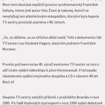
Mezi nimi dostává největší prostor problematický František
Sahula, mimo jiné autor hitu Život je takovej. Autoři se
nevyhýbají ani alkoholovým eskapádám, kterými byla kapela
Tři sestry proslulá zejména v 90. letech.
„To, co děláme, se za střízliva dělat nedá,"
řekl v dokumentu lídr
Tří sester Lou Fanánek Hagen, vlastním jménem František
Moravec.
Prvním počinem oslav 40. výročí existence Tří sester se loni v
září stalo vydání videoklipu k písni Homosexuál. V listopadu
následovalo vydání vinylového dvojalba a CD s názvem 40 let
Best of.
Skupinu Tři sestry založili přátelé z pražského Braníku v roce
1985. Po řadě klubových vystoupení v roce 1990 vydali debutové