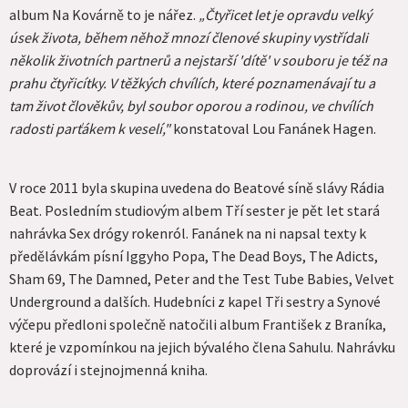
album Na Kovárně to je nářez.
„Čtyřicet let je opravdu velký
úsek života, během něhož mnozí členové skupiny vystřídali
několik životních partnerů a nejstarší 'dítě' v souboru je též na
prahu čtyřicítky. V těžkých chvílích, které poznamenávají tu a
tam život člověkův, byl soubor oporou a rodinou, ve chvílích
radosti parťákem k veselí,"
konstatoval Lou Fanánek Hagen.
V roce 2011 byla skupina uvedena do Beatové síně slávy Rádia
Beat. Posledním studiovým albem Tří sester je pět let stará
nahrávka Sex drógy rokenról. Fanánek na ni napsal texty k
předělávkám písní Iggyho Popa, The Dead Boys, The Adicts,
Sham 69, The Damned, Peter and the Test Tube Babies, Velvet
Underground a dalších. Hudebníci z kapel Tři sestry a Synové
výčepu předloni společně natočili album František z Braníka,
které je vzpomínkou na jejich bývalého člena Sahulu. Nahrávku
doprovází i stejnojmenná kniha.