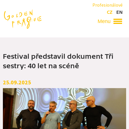
Přejít
Profesionálové
k
CZ
EN
hlavnímu
obsahu
Hlavní
navigace
Festival představil dokument Tři
sestry: 40 let na scéně
25.09.2025