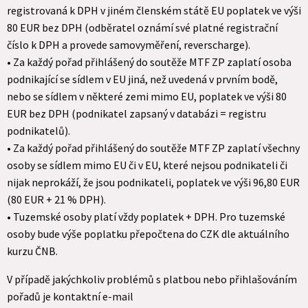
registrovaná k DPH v jiném členském státě EU poplatek ve výši
80 EUR bez DPH (odběratel oznámí své platné registrační
číslo k DPH a provede samovyměření, reverscharge).
• Za každý pořad přihlášený do soutěže MTF ZP zaplatí osoba
podnikající se sídlem v EU jiná, než uvedená v prvním bodě,
nebo se sídlem v některé zemi mimo EU, poplatek ve výši 80
EUR bez DPH (podnikatel zapsaný v databázi = registru
podnikatelů).
• Za každý pořad přihlášený do soutěže MTF ZP zaplatí všechny
osoby se sídlem mimo EU či v EU, které nejsou podnikateli či
nijak neprokáží, že jsou podnikateli, poplatek ve výši 96,80 EUR
(80 EUR + 21 % DPH).
• Tuzemské osoby platí vždy poplatek + DPH. Pro tuzemské
osoby bude výše poplatku přepočtena do CZK dle aktuálního
kurzu ČNB.
V případě jakýchkoliv problémů s platbou nebo přihlašováním
pořadů je kontaktní e-mail