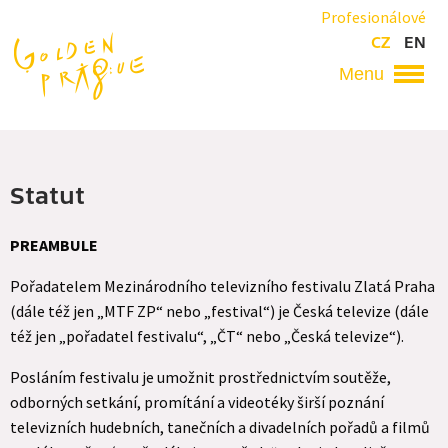
Přejít
Profesionálové
k
CZ
EN
hlavnímu
obsahu
Hlavní
navigace
Statut
PREAMBULE
Pořadatelem Mezinárodního televizního festivalu Zlatá Praha
(dále též jen „MTF ZP“ nebo „festival“) je Česká televize (dále
též jen „pořadatel festivalu“, „ČT“ nebo „Česká televize“).
Posláním festivalu je umožnit prostřednictvím soutěže,
odborných setkání, promítání a videotéky širší poznání
televizních hudebních, tanečních a divadelních pořadů a filmů