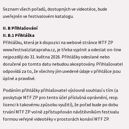
Seznam všech pořadů, dostupných ve videotéce, bude
uveřejněn ve festivalovém katalogu.
II. B Přihlašování
II. B.1 Přihláška
Přihlášku, která je k dispozici na webové stránce MTF ZP
www.festivalzlatapraha.cz, je třeba vyplnit a odeslat on-line
nejpozději do 31. května 2026. Přihlášky odeslané nebo
doručené po tomto datu nebudou akceptovány. Přihlašovatel
odpovídá za to, že všechny jím uvedené údaje v přihlášce jsou
úplné a pravdivé.
Podáním přihlášky přihlašovatel výslovně souhlasí s tím (a
poskytuje MTF ZP pro tento účel příslušná oprávnění, resp.
licenci k takovému způsobu využití), že pořad bude po dobu
trvání MTF ZP volně zpřístupňován návštěvníkům festivalu
formou veřejné videotéky v prostorách konání MTF ZP.