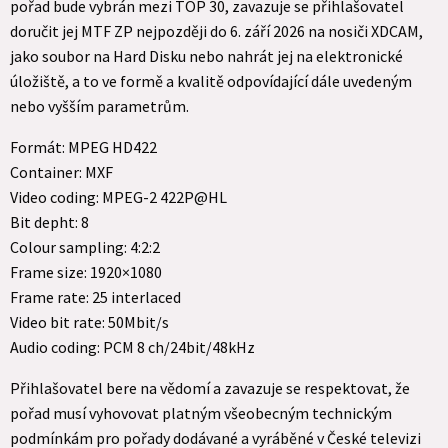
pořad bude vybrán mezi TOP 30, zavazuje se přihlašovatel
doručit jej MTF ZP nejpozději do 6. září 2026 na nosiči XDCAM,
jako soubor na Hard Disku nebo nahrát jej na elektronické
úložiště, a to ve formě a kvalitě odpovídající dále uvedeným
nebo vyšším parametrům.
Formát: MPEG HD422
Container: MXF
Video coding: MPEG-2 422P@HL
Bit depht: 8
Colour sampling: 4:2:2
Frame size: 1920×1080
Frame rate: 25 interlaced
Video bit rate: 50Mbit/s
Audio coding: PCM 8 ch/24bit/48kHz
Přihlašovatel bere na vědomí a zavazuje se respektovat, že
pořad musí vyhovovat platným všeobecným technickým
podmínkám pro pořady dodávané a vyráběné v České televizi