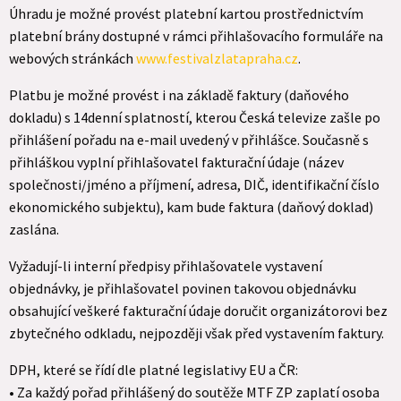
Úhradu je možné provést platební kartou prostřednictvím
platební brány dostupné v rámci přihlašovacího formuláře na
webových stránkách
www.festivalzlatapraha.cz
.
Platbu je možné provést i na základě faktury (daňového
dokladu) s 14denní splatností, kterou Česká televize zašle po
přihlášení pořadu na e-mail uvedený v přihlášce. Současně s
přihláškou vyplní přihlašovatel fakturační údaje (název
společnosti/jméno a příjmení, adresa, DIČ, identifikační číslo
ekonomického subjektu), kam bude faktura (daňový doklad)
zaslána.
Vyžadují-li interní předpisy přihlašovatele vystavení
objednávky, je přihlašovatel povinen takovou objednávku
obsahující veškeré fakturační údaje doručit organizátorovi bez
zbytečného odkladu, nejpozději však před vystavením faktury.
DPH, které se řídí dle platné legislativy EU a ČR:
• Za každý pořad přihlášený do soutěže MTF ZP zaplatí osoba