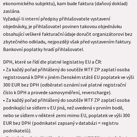
ekonomického subjektu), kam bude faktura (daňový doklad)
zaslána.
Vyžadují-li interní předpisy přihlašovatele vystavení
objednávky, je přihlašovatel povinen takovou objednávku
obsahující veškeré fakturační údaje doručit organizátorovi bez
zbytečného odkladu, nejpozději však před vystavením faktury.
Bankovní poplatky hradí přihlašovatel.
DPH, které se řídí dle platné legislativy EU a ČR:
• Za každý pořad přihlášený do soutěže MTF ZP zaplatí osoba
registrovaná k DPH v jiném členském státě EU poplatek ve výši
300 EUR bez DPH (odběratel oznámí své platné registrační
číslo k DPH a provede samovyměření, reverscharge).
• Za každý pořad přihlášený do soutěže MTF ZP zaplatí osoba
podnikající se sídlem v EU jiná, než uvedená v prvním bodě,
nebo se sídlem v některé zemi mimo EU, poplatek ve výši 300
EUR bez DPH (podnikatel zapsaný v databázi = registru
podnikatelů).