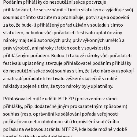
Podáním přihlášky do nesoutěžní sekce potvrzuje
přihlašovatel, že se seznámil s tímto statutem a vyjadřuje svůj
souhlas s tímto statutem a prohlašuje, potvrzuje a odpovídá
za to, že bude-li přihlášený pořad užíván v souladu s tímto
statutem, nebudou vůči pořadateli festivalu uplatňovány
nároky majitelů autorských práv, práv výkonných umělců a
práv výrobců, ani nároky třetích osob v souvislosti s
přihlášeným pořadem. Budou-li takové nároky vůči pořadateli
festivalu uplatněny, stvrzuje přihlašovatel podáním přihlášky
do nesoutěžní sekce svůj souhlas s tím, že tyto nároky uspokojí
a nahradí pořadateli festivalu veškeré skutečně vzniklé
náklady spojené s tím, že tyto nároky byly uplatněny.
Přihlašovatel může udělit MTF ZP (potvrzením v rámci
přihlášky, příp. dodatečně jiným prokazatelným způsobem)
souhlas (resp. oprávnění ke sdělování pořadu veřejnosti
počítačovou nebo obdobnou sítí) k umístění soutěžního
pořadu na webovou stránku MTF ZP, kde bude možné v době
konání festivalu pořad zhlédnout.