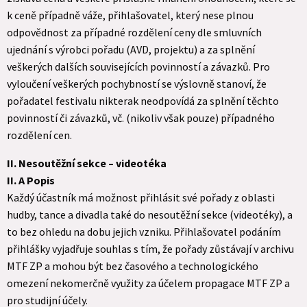
k ceně případně váže, přihlašovatel, který nese plnou
odpovědnost za případné rozdělení ceny dle smluvních
ujednání s výrobci pořadu (AVD, projektu) a za splnění
veškerých dalších souvisejících povinností a závazků. Pro
vyloučení veškerých pochybností se výslovně stanoví, že
pořadatel festivalu nikterak neodpovídá za splnění těchto
povinností či závazků, vč. (nikoliv však pouze) případného
rozdělení cen.
II. Nesoutěžní sekce – videotéka
II. A Popis
Každý účastník má možnost přihlásit své pořady z oblasti
hudby, tance a divadla také do nesoutěžní sekce (videotéky), a
to bez ohledu na dobu jejich vzniku. Přihlašovatel podáním
přihlášky vyjadřuje souhlas s tím, že pořady zůstávají v archivu
MTF ZP a mohou být bez časového a technologického
omezení nekomerčně využity za účelem propagace MTF ZP a
pro studijní účely.