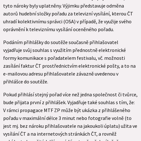
tyto nároky byly uplatněny. Výjimku představuje odměna
autorů hudební složky pořadu za televizní vysílání, kterou ČT
uhradí kolektivnímu správci (OSA) v případě, že využije svého
oprávnění k televiznímu vysílání oceněného pořadu.
Podáním přihlášky do soutěže současně přihlašovatel
vyjadřuje svůj souhlas s využitím přednostně elektronické
formy komunikace s pořadatelem festivalu, vč. možnosti
zasílání faktur ČT prostřednictvím elektronické pošty, a to na
e-mailovou adresu přihlašovatele závazně uvedenou v
přihlášce do soutěže.
Pokud přihlásí stejný pořad více než jedna společnost či tvůrce,
bude přijata první z přihlášek. Vyjadřuje také souhlas s tím, že:
V rámci propagace MTF ZP může být ukázka z přihlášeného
pořadu v maximální délce 3 minut nebo fotografie volně (to
jest mj. bez nároku přihlašovatele na jakoukoli úplatu) užita ve
vysílání ČT a na internetových stránkách ČT, a rovněž