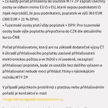
• Za každý pořad přihlášený do soutěže MTF ZP zaplatí všechny
osoby se sídlem mimo EU či v EU, které nejsou podnikateli či
nijak neprokáží, že jsou podnikateli, poplatek ve výši 363 EUR
(300 EUR + 21 % DPH).
• Tuzemské osoby platí vždy poplatek + DPH. Pro tuzemské
osoby bude výše poplatku přepočtena do CZK dle aktuálního
kurzu ČNB.
Pořad přihlašovatele, který ani na základě dodatečné výzvy ČT
k úhradě přihlašovacího poplatku zaslané přihlašovateli
elektronickou poštou a ve lhůtě v ní uvedené, nezaplatí
přihlašovací poplatek, bude ze soutěže bez dalšího vyřazen a
přihlašovatel nebude moci přihlásit filmy v následujícím
ročníku MTF ZP.
V případě jakýchkoliv problémů s platbou nebo přihlašováním
pořadů je kontaktní e-mail
infogoldenprague@ceskatelevize.cz
.