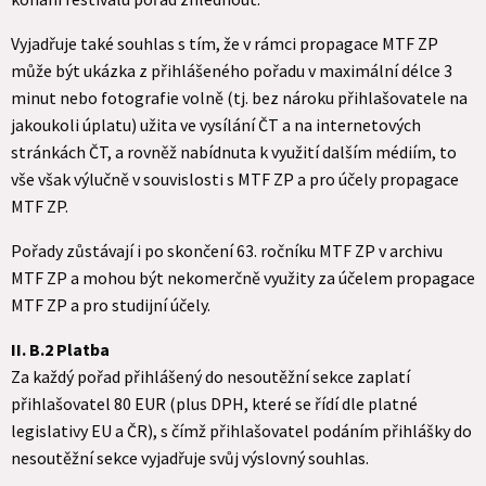
Vyjadřuje také souhlas s tím, že v rámci propagace MTF ZP
může být ukázka z přihlášeného pořadu v maximální délce 3
minut nebo fotografie volně (tj. bez nároku přihlašovatele na
jakoukoli úplatu) užita ve vysílání ČT a na internetových
stránkách ČT, a rovněž nabídnuta k využití dalším médiím, to
vše však výlučně v souvislosti s MTF ZP a pro účely propagace
MTF ZP.
Pořady zůstávají i po skončení 63. ročníku MTF ZP v archivu
MTF ZP a mohou být nekomerčně využity za účelem propagace
MTF ZP a pro studijní účely.
II. B.2 Platba
Za každý pořad přihlášený do nesoutěžní sekce zaplatí
přihlašovatel 80 EUR (plus DPH, které se řídí dle platné
legislativy EU a ČR), s čímž přihlašovatel podáním přihlášky do
nesoutěžní sekce vyjadřuje svůj výslovný souhlas.