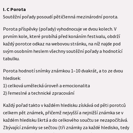
I. C Porota
Soutěžní pořady posoudí pětičlenná mezinárodní porota.
Porota příspěvky (pořady) vyhodnocuje ve dvou kolech. V
prvním kole, které probíhá před konáním festivalu, obdrží
každý porotce odkaz na webovou stránku, na níž najde pod
svým osobním heslem všechny soutěžní pořady a hodnotící
tabulku.
Porota hodnotí snímky známkou 1–10 dvakrát, a to ze dvou
hledisek:
1) celková umělecká úroveň a emocionalita
2) řemeslné a technické zpracování
Každý pořad takto v každém hledisku získává od pěti porotců
celkem pět známek, přičemž nejvyšší a nejnižší známka se v
každém hledisku škrtá a do celkového součtu se nezapočítává.
Zbývající známky se sečtou (tři známky za každé hledisko, tedy