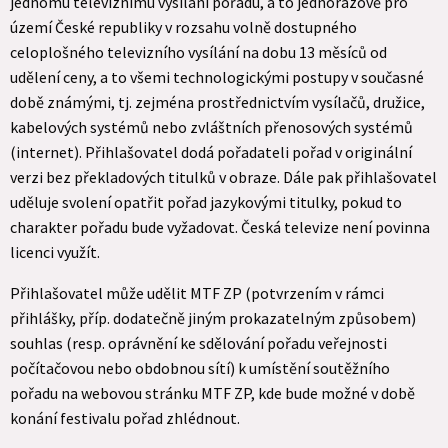
jednomu televiznímu vysílání pořadu, a to jednorázově pro
území České republiky v rozsahu volně dostupného
celoplošného televizního vysílání na dobu 13 měsíců od
udělení ceny, a to všemi technologickými postupy v současné
době známými, tj. zejména prostřednictvím vysílačů, družice,
kabelových systémů nebo zvláštních přenosových systémů
(internet). Přihlašovatel dodá pořadateli pořad v originální
verzi bez překladových titulků v obraze. Dále pak přihlašovatel
uděluje svolení opatřit pořad jazykovými titulky, pokud to
charakter pořadu bude vyžadovat. Česká televize není povinna
licenci využít.
Přihlašovatel může udělit MTF ZP (potvrzením v rámci
přihlášky, příp. dodatečně jiným prokazatelným způsobem)
souhlas (resp. oprávnění ke sdělování pořadu veřejnosti
počítačovou nebo obdobnou sítí) k umístění soutěžního
pořadu na webovou stránku MTF ZP, kde bude možné v době
konání festivalu pořad zhlédnout.