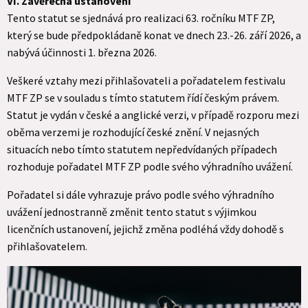
VI. Závěrečná ustanovení
Tento statut se sjednává pro realizaci 63. ročníku MTF ZP,
který se bude předpokládaně konat ve dnech 23.-26. září 2026, a
nabývá účinnosti 1. března 2026.
Veškeré vztahy mezi přihlašovateli a pořadatelem festivalu
MTF ZP se v souladu s tímto statutem řídí českým právem.
Statut je vydán v české a anglické verzi, v případě rozporu mezi
oběma verzemi je rozhodující české znění. V nejasných
situacích nebo tímto statutem nepředvídaných případech
rozhoduje pořadatel MTF ZP podle svého výhradního uvážení.
Pořadatel si dále vyhrazuje právo podle svého výhradního
uvážení jednostranně změnit tento statut s výjimkou
licenčních ustanovení, jejichž změna podléhá vždy dohodě s
přihlašovatelem.