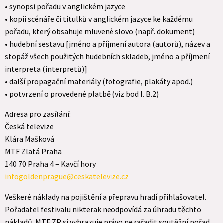
• synopsi pořadu v anglickém jazyce
• kopii scénáře či titulků v anglickém jazyce ke každému
pořadu, který obsahuje mluvené slovo (např. dokument)
• hudební sestavu [jméno a příjmení autora (autorů), název a
stopáž všech použitých hudebních skladeb, jméno a příjmení
interpreta (interpretů)]
• další propagační materiály (fotografie, plakáty apod.)
• potvrzení o provedené platbě (viz bod I. B.2)
Adresa pro zasílání:
Česká televize
Klára Mašková
MTF Zlatá Praha
140 70 Praha 4 – Kavčí hory
infogoldenprague@ceskatelevize.cz
Veškeré náklady na pojištění a přepravu hradí přihlašovatel.
Pořadatel festivalu nikterak neodpovídá za úhradu těchto
nákladů. MTF ZP si vyhrazuje právo nezařadit soutěžní pořad