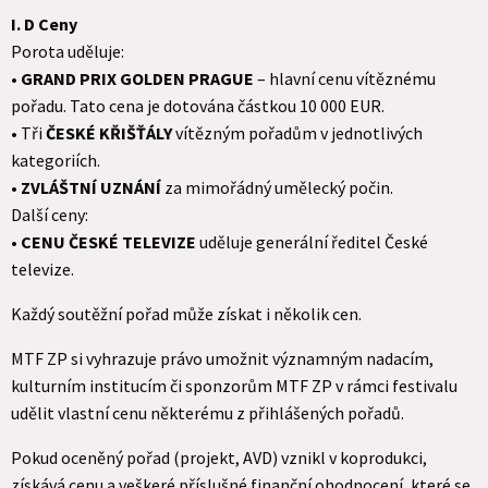
I. D Ceny
Porota uděluje:
•
GRAND PRIX GOLDEN PRAGUE
– hlavní cenu vítěznému
pořadu. Tato cena je dotována částkou 10 000 EUR.
• Tři
ČESKÉ KŘIŠŤÁLY
vítězným pořadům v jednotlivých
kategoriích.
•
ZVLÁŠTNÍ UZNÁNÍ
za mimořádný umělecký počin.
Další ceny:
•
CENU ČESKÉ TELEVIZE
uděluje generální ředitel České
televize.
Každý soutěžní pořad může získat i několik cen.
MTF ZP si vyhrazuje právo umožnit významným nadacím,
kulturním institucím či sponzorům MTF ZP v rámci festivalu
udělit vlastní cenu některému z přihlášených pořadů.
Pokud oceněný pořad (projekt, AVD) vznikl v koprodukci,
získává cenu a veškeré příslušné finanční ohodnocení, které se