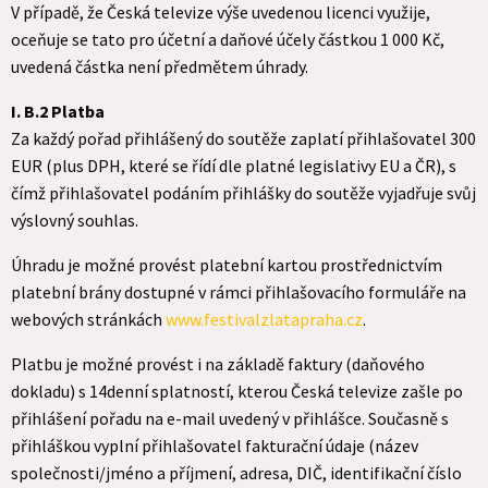
V případě, že Česká televize výše uvedenou licenci využije,
oceňuje se tato pro účetní a daňové účely částkou 1 000 Kč,
uvedená částka není předmětem úhrady.
I. B.2 Platba
Za každý pořad přihlášený do soutěže zaplatí přihlašovatel 300
EUR (plus DPH, které se řídí dle platné legislativy EU a ČR), s
čímž přihlašovatel podáním přihlášky do soutěže vyjadřuje svůj
výslovný souhlas.
Úhradu je možné provést platební kartou prostřednictvím
platební brány dostupné v rámci přihlašovacího formuláře na
webových stránkách
www.festivalzlatapraha.cz
.
Platbu je možné provést i na základě faktury (daňového
dokladu) s 14denní splatností, kterou Česká televize zašle po
přihlášení pořadu na e-mail uvedený v přihlášce. Současně s
přihláškou vyplní přihlašovatel fakturační údaje (název
společnosti/jméno a příjmení, adresa, DIČ, identifikační číslo