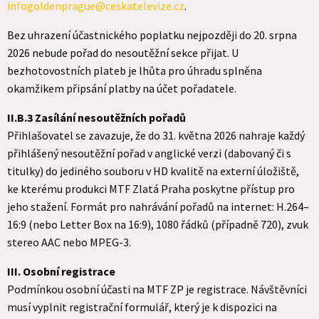
infogoldenprague@ceskatelevize.cz
.
Bez uhrazení účastnického poplatku nejpozději do 20. srpna
2026 nebude pořad do nesoutěžní sekce přijat. U
bezhotovostních plateb je lhůta pro úhradu splněna
okamžikem připsání platby na účet pořadatele.
II.B.3 Zasílání nesoutěžních pořadů
Přihlašovatel se zavazuje, že do 31. května 2026 nahraje každý
přihlášený nesoutěžní pořad v anglické verzi (dabovaný či s
titulky) do jediného souboru v HD kvalitě na externí úložiště,
ke kterému produkci MTF Zlatá Praha poskytne přístup pro
jeho stažení. Formát pro nahrávání pořadů na internet: H.264–
16:9 (nebo Letter Box na 16:9), 1080 řádků (případně 720), zvuk
stereo AAC nebo MPEG-3.
III. Osobní registrace
Podmínkou osobní účasti na MTF ZP je registrace. Návštěvníci
musí vyplnit registrační formulář, který je k dispozici na