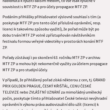
nabídnuta k využití dalším médiím, to vše však výlučně v
souvislosti s MTF ZP a pro účely propagace MTF ZP.
Podáním přihlášky přihlašovatel výslovně souhlasí s tím (a
poskytuje MTF ZP pro tento účel příslušná oprávnění, resp.
licenci k takovému způsobu využití), že pořad může být po
dobu trvání MTF ZP volně zpřístupňován návštěvníkům
festivalu formou veřejné videotéky v prostorách konání MTF
ZP.
Pořady zůstávají i po skončení 63. ročníku MTF ZP v archivu
MTF ZP a mohou být nekomerčně využity za účelem propagace
MTF ZP a pro studijní účely.
V případě, že přihlášený pořad získá některou z cen, tj. GRAND
PRIX GOLDEN PRAGUE, ČESKÝ KŘIŠŤÁL, CENU ČESKÉ
TELEVIZE nebo ZVLÁŠTNÍ UZNÁNÍ za mimořádný umělecký
počin, poskytuje tímto přihlašovatel České televizi nevýhradní
oprávnění k výkonu práva audiovizuální dílo užít (licenci) k