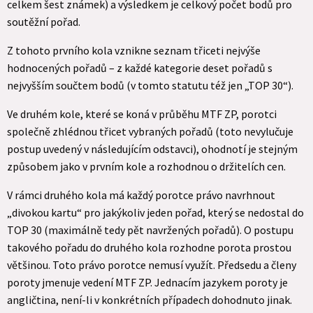
celkem šest známek) a výsledkem je celkový počet bodů pro
soutěžní pořad.
Z tohoto prvního kola vznikne seznam třiceti nejvýše
hodnocených pořadů – z každé kategorie deset pořadů s
nejvyšším součtem bodů (v tomto statutu též jen „TOP 30“).
Ve druhém kole, které se koná v průběhu MTF ZP, porotci
společně zhlédnou třicet vybraných pořadů (toto nevylučuje
postup uvedený v následujícím odstavci), ohodnotí je stejným
způsobem jako v prvním kole a rozhodnou o držitelích cen.
V rámci druhého kola má každý porotce právo navrhnout
„divokou kartu“ pro jakýkoliv jeden pořad, který se nedostal do
TOP 30 (maximálně tedy pět navržených pořadů). O postupu
takového pořadu do druhého kola rozhodne porota prostou
většinou. Toto právo porotce nemusí využít. Předsedu a členy
poroty jmenuje vedení MTF ZP. Jednacím jazykem poroty je
angličtina, není-li v konkrétních případech dohodnuto jinak.