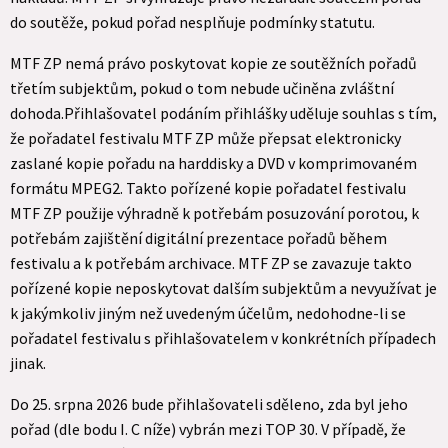
do soutěže, pokud pořad nesplňuje podmínky statutu.
MTF ZP nemá právo poskytovat kopie ze soutěžních pořadů
třetím subjektům, pokud o tom nebude učiněna zvláštní
dohoda.Přihlašovatel podáním přihlášky uděluje souhlas s tím,
že pořadatel festivalu MTF ZP může přepsat elektronicky
zaslané kopie pořadu na harddisky a DVD v komprimovaném
formátu MPEG2. Takto pořízené kopie pořadatel festivalu
MTF ZP použije výhradně k potřebám posuzování porotou, k
potřebám zajištění digitální prezentace pořadů během
festivalu a k potřebám archivace. MTF ZP se zavazuje takto
pořízené kopie neposkytovat dalším subjektům a nevyužívat je
k jakýmkoliv jiným než uvedeným účelům, nedohodne-li se
pořadatel festivalu s přihlašovatelem v konkrétních případech
jinak.
Do 25. srpna 2026 bude přihlašovateli sděleno, zda byl jeho
pořad (dle bodu I. C níže) vybrán mezi TOP 30. V případě, že