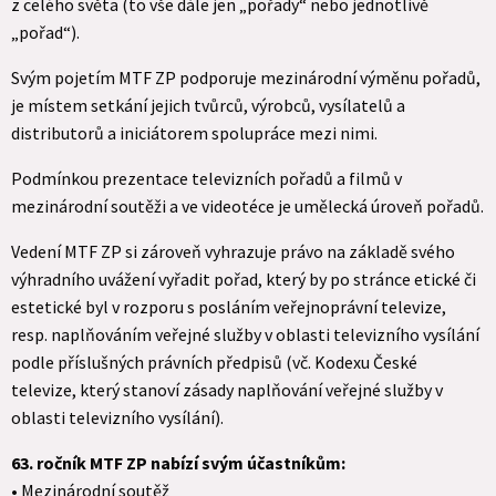
z celého světa (to vše dále jen „pořady“ nebo jednotlivě
„pořad“).
Svým pojetím MTF ZP podporuje mezinárodní výměnu pořadů,
je místem setkání jejich tvůrců, výrobců, vysílatelů a
distributorů a iniciátorem spolupráce mezi nimi.
Podmínkou prezentace televizních pořadů a filmů v
mezinárodní soutěži a ve videotéce je umělecká úroveň pořadů.
Vedení MTF ZP si zároveň vyhrazuje právo na základě svého
výhradního uvážení vyřadit pořad, který by po stránce etické či
estetické byl v rozporu s posláním veřejnoprávní televize,
resp. naplňováním veřejné služby v oblasti televizního vysílání
podle příslušných právních předpisů (vč. Kodexu České
televize, který stanoví zásady naplňování veřejné služby v
oblasti televizního vysílání).
63. ročník MTF ZP nabízí svým účastníkům:
• Mezinárodní soutěž