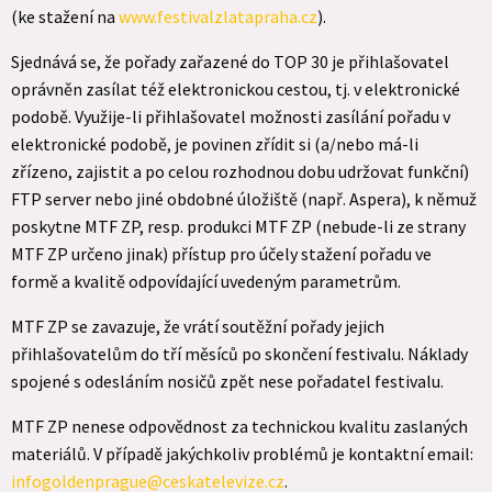
(ke stažení na
www.festivalzlatapraha.cz
).
Sjednává se, že pořady zařazené do TOP 30 je přihlašovatel
oprávněn zasílat též elektronickou cestou, tj. v elektronické
podobě. Využije-li přihlašovatel možnosti zasílání pořadu v
elektronické podobě, je povinen zřídit si (a/nebo má-li
zřízeno, zajistit a po celou rozhodnou dobu udržovat funkční)
FTP server nebo jiné obdobné úložiště (např. Aspera), k němuž
poskytne MTF ZP, resp. produkci MTF ZP (nebude-li ze strany
MTF ZP určeno jinak) přístup pro účely stažení pořadu ve
formě a kvalitě odpovídající uvedeným parametrům.
MTF ZP se zavazuje, že vrátí soutěžní pořady jejich
přihlašovatelům do tří měsíců po skončení festivalu. Náklady
spojené s odesláním nosičů zpět nese pořadatel festivalu.
MTF ZP nenese odpovědnost za technickou kvalitu zaslaných
materiálů. V případě jakýchkoliv problémů je kontaktní email:
infogoldenprague@ceskatelevize.cz
.