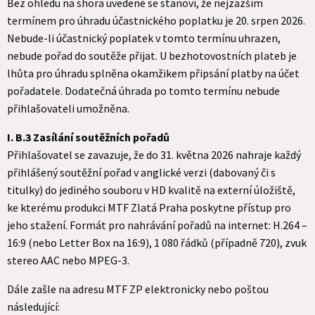
Bez ohledu na shora uvedené se stanoví, že nejzazším
termínem pro úhradu účastnického poplatku je 20. srpen 2026.
Nebude-li účastnický poplatek v tomto termínu uhrazen,
nebude pořad do soutěže přijat. U bezhotovostních plateb je
lhůta pro úhradu splněna okamžikem připsání platby na účet
pořadatele. Dodatečná úhrada po tomto termínu nebude
přihlašovateli umožněna.
I. B.3 Zasílání soutěžních pořadů
Přihlašovatel se zavazuje, že do 31. května 2026 nahraje každý
přihlášený soutěžní pořad v anglické verzi (dabovaný či s
titulky) do jediného souboru v HD kvalitě na externí úložiště,
ke kterému produkci MTF Zlatá Praha poskytne přístup pro
jeho stažení. Formát pro nahrávání pořadů na internet: H.264 –
16:9 (nebo Letter Box na 16:9), 1 080 řádků (případně 720), zvuk
stereo AAC nebo MPEG-3.
Dále zašle na adresu MTF ZP elektronicky nebo poštou
následující: