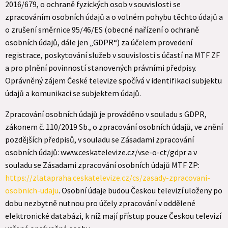
2016/679, o ochraně fyzických osob v souvislosti se
zpracováním osobních údajů a o volném pohybu těchto údajů a
o zrušení směrnice 95/46/ES (obecné nařízení o ochraně
osobních údajů, dále jen „GDPR“) za účelem provedení
registrace, poskytování služeb v souvislosti s účastí na MTF ZF
a pro plnění povinností stanovených právními předpisy.
Oprávněný zájem České televize spočívá v identifikaci subjektu
údajů a komunikaci se subjektem údajů.
Zpracování osobních údajů je prováděno v souladu s GDPR,
zákonem č. 110/2019 Sb., o zpracování osobních údajů, ve znění
pozdějších předpisů, v souladu se Zásadami zpracování
osobních údajů: www.ceskatelevize.cz/vse-o-ct/gdpr a v
souladu se Zásadami zpracování osobních údajů MTF ZP:
https://zlatapraha.ceskatelevize.cz/cs/zasady-zpracovani-
osobnich-udaju
. Osobní údaje budou Českou televizí uloženy po
dobu nezbytně nutnou pro účely zpracování v oddělené
elektronické databázi, k níž mají přístup pouze Českou televizí