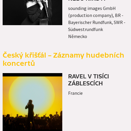
sounding images GmbH
(production company), BR -
Bayerischer Rundfunk, SWR -
Südwestrundfunk
Německo
Český křišťál – Záznamy hudebních
koncertů
RAVEL V TISÍCI
ZÁBLESCÍCH
Francie