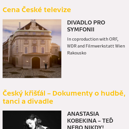
Cena České televize
DIVADLO PRO
SYMFONII
In coproduction with ORF,
WDR and Filmwerkstatt Wien
Rakousko
Český křišťál – Dokumenty o hudbě,
tanci a divadle
ANASTASIA
KOBEKINA – TEĎ
NEBO NIKDY!