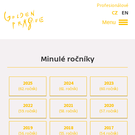
Přejít
Profesionálové
k
CZ
EN
hlavnímu
obsahu
Hlavní
navigace
Minulé ročníky
2025
2024
2023
(62. ročník)
(61. ročník)
(60. ročník)
2022
2021
2020
(59. ročník)
(58. ročník)
(57. ročník)
2019
2018
2017
(56. ročník)
(55. ročník)
(54. ročník)