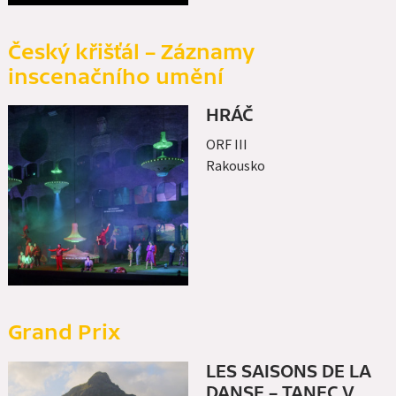
Český křišťál – Záznamy
inscenačního umění
HRÁČ
ORF III
Rakousko
Grand Prix
LES SAISONS DE LA
DANSE – TANEC V