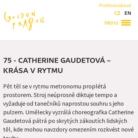
Přejít
Profesionálové
k
CZ
EN
hlavnímu
obsahu
Hlavní
navigace
75 - CATHERINE GAUDETOVÁ –
KRÁSA V RYTMU
Pět těl se v rytmu metronomu proplétá
prostorem. Stroj neúprosně diktuje tempo a
vyžaduje od tanečníků naprostou souhru s jeho
pulzem. Umělecky vyzrálá choreografka Catherine
Gaudetová pátrá po skrytých zákoutích lidských
těl, kde mohou navzdory omezením rozkvést nové
touhy.