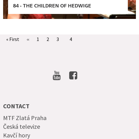
84
-
THE CHILDREN OF HEDWIGE
Pagination
First
« First
Předchozí
‹‹
Stránka
1
Stránka
2
Stránka
3
Aktuální
4
page
stránka
stránka
SOCIAL
NETWORKS
CONTACT
MTF Zlatá Praha
Česká televize
Kavčí hory