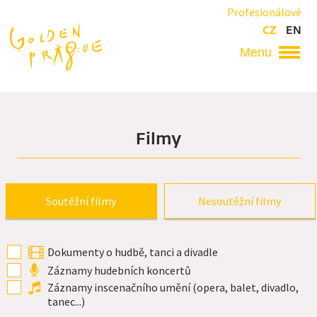
Přejít
Profesionálové
k
CZ
EN
hlavnímu
obsahu
Hlavní
navigace
Filmy
Primary
Soutěžní filmy
Nesoutěžní filmy
tabs
Dokumenty o hudbě, tanci a divadle
Záznamy hudebních koncertů
Záznamy inscenačního umění (opera, balet, divadlo,
tanec...)