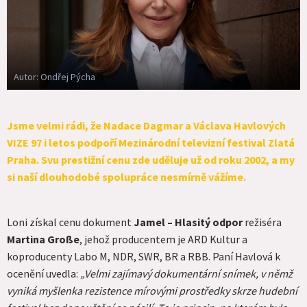
Autor: Ondřej Pýcha
Jsme velmi rádi, že
Nadace Dagmar a Václava Havlových
VIZE 97
i letos podpoří Mezinárodní televizní festival Zlatá
Praha. Svu prestižní cenu zde uděluje už od roku 2002, a my
si naší dlouhodobé spolupráce nesmírně vážíme.
Loni získal cenu dokument
Jamel – Hlasitý odpor
režiséra
Martina Große
, jehož producentem je ARD Kultur a
koproducenty Labo M, NDR, SWR, BR a RBB. Paní Havlová k
ocenění uvedla:
„Velmi zajímavý dokumentární snímek, v němž
vyniká myšlenka rezistence mírovými prostředky skrze hudební