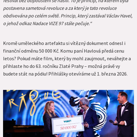
festival bez dopouštění se násilí. To je princip, na kterém byla
postavena sametová revoluce a za který je tato revoluce
obdivována po celém světě. Princip, který zastával Václav Havel,
o jehož odkaz Nadace VIZE 97 stále pečuje.“
Kromě uměleckého artefaktu si vítězný dokument odnesl i
finanční odměnu 50 000 Kč. Komu paní Havlová předá cenu
letos? Pokud máte film, který by mohl zaujmout, neváhejte a
přihlaste ho do 63. ročníku Zlaté Prahy – možná právě vy
budete stát na pódiu! Přihlášky otevíráme už 1. března 2026.