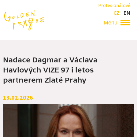
Přejít
Profesionálové
k
CZ
EN
hlavnímu
obsahu
Hlavní
navigace
Nadace Dagmar a Václava
Havlových VIZE 97 i letos
partnerem Zlaté Prahy
13.02.2026