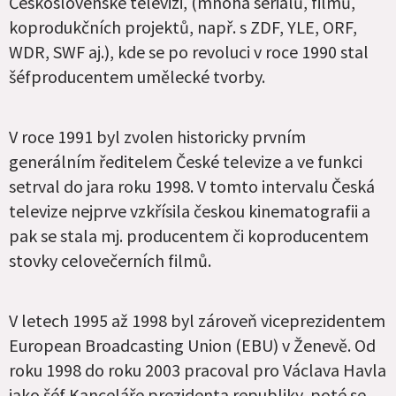
Československé televizi, (mnoha seriálů, filmů,
koprodukčních projektů, např. s ZDF, YLE, ORF,
WDR, SWF aj.), kde se po revoluci v roce 1990 stal
šéfproducentem umělecké tvorby.
V roce 1991 byl zvolen historicky prvním
generálním ředitelem České televize a ve funkci
setrval do jara roku 1998. V tomto intervalu Česká
televize nejprve vzkřísila českou kinematografii a
pak se stala mj. producentem či koproducentem
stovky celovečerních filmů.
V letech 1995 až 1998 byl zároveň viceprezidentem
European Broadcasting Union (EBU) v Ženevě. Od
roku 1998 do roku 2003 pracoval pro Václava Havla
jako šéf Kanceláře prezidenta republiky, poté se