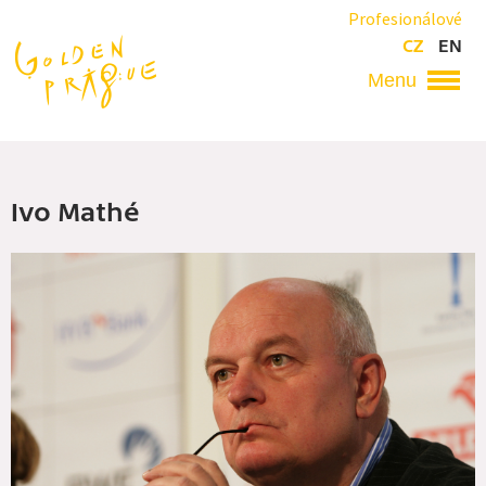
Přejít
Profesionálové
k
CZ
EN
hlavnímu
obsahu
Hlavní
navigace
Ivo Mathé