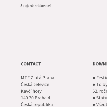
Spojené království
CONTACT
DOWN
MTF Zlatá Praha
● Festi
Česká televize
● To by
Kavčí hory
62. ro
140 70 Praha 4
● Statu
Česká republika
● Všeo