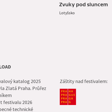
Zvuky pod sluncem
Lotyšsko
LOAD
valový katalog 2025
Záštity nad festivalem:
la Zlatá Praha. Průřez
čníkem
t festivalu 2026
becné technické