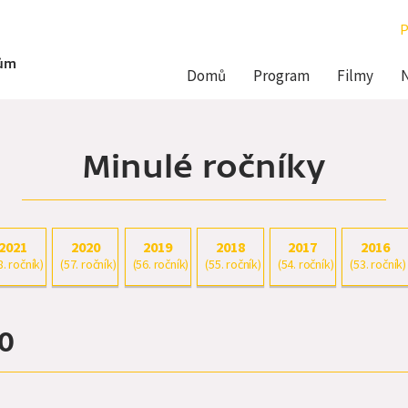
P
Hlavní
dům
Domů
Program
Filmy
navigace
Minulé ročníky
2021
2020
2019
2018
2017
2016
8. ročník)
(57. ročník)
(56. ročník)
(55. ročník)
(54. ročník)
(53. ročník)
0