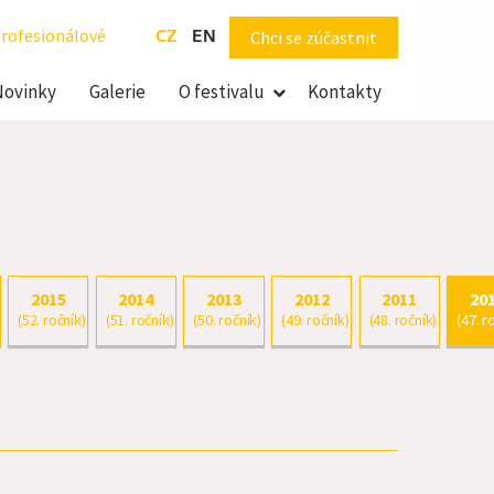
rofesionálové
CZ
EN
Chci se zúčastnit
Novinky
Galerie
O festivalu
Kontakty
2015
2014
2013
2012
2011
20
(52. ročník)
(51. ročník)
(50. ročník)
(49. ročník)
(48. ročník)
(47. r