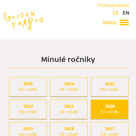
Přejít
Profesionálové
k
CZ
EN
hlavnímu
obsahu
Hlavní
navigace
Minulé ročníky
2025
2024
2023
(62. ročník)
(61. ročník)
(60. ročník)
2022
2021
2020
(59. ročník)
(58. ročník)
(57. ročník)
2019
2018
2017
(56. ročník)
(55. ročník)
(54. ročník)