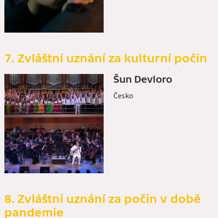
7. Zvláštní uznání za kulturní počin
Šun Devloro
Česko
8. Zvláštní uznání za počin v době
pandemie