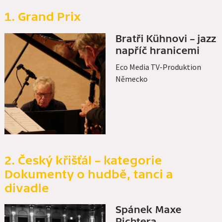
1. Grand Prix
Bratři Kühnovi – jazz
napříč hranicemi
Eco Media TV-Produktion
Německo
2. Český křišťál – kategorie
Dokumenty o hudbě, tanci a
divadle
Spánek Maxe