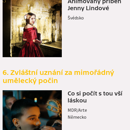
Animovaný příběh
Jenny Lindové
Švédsko
6. Zvláštní uznání za mimořádný
umělecký počin
Co si počít s tou vší
láskou
MDR/Arte
Německo